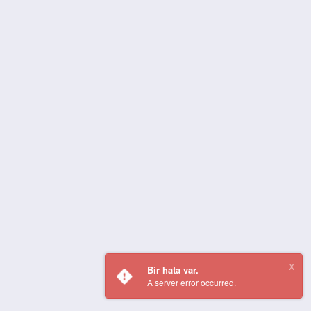
Bir hata var.
A server error occurred.