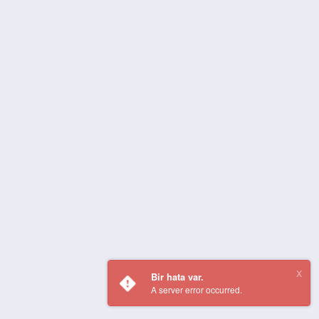
Bir hata var.
A server error occurred.