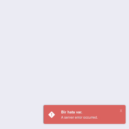
Bir hata var.
A server error occurred.