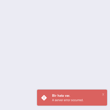
Bir hata var.
A server error occurred.