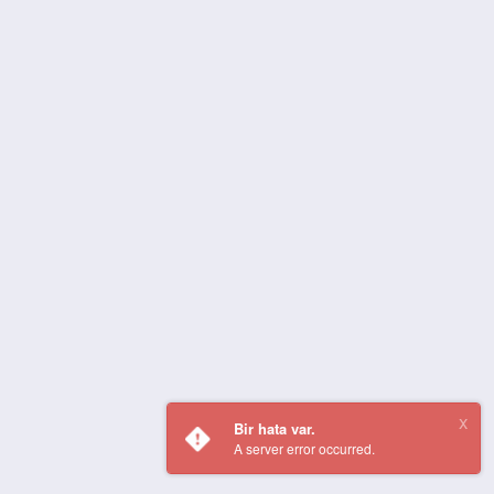
Bir hata var.
A server error occurred.