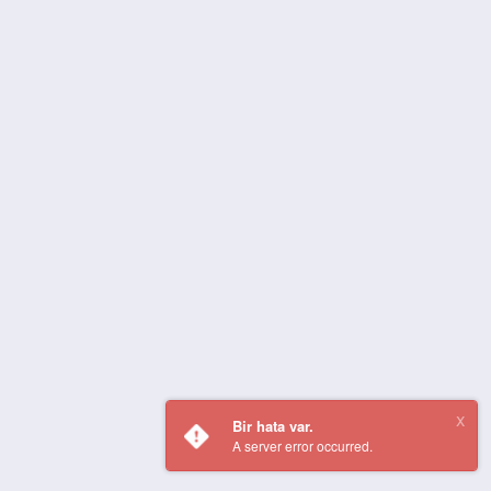
Bir hata var.
A server error occurred.