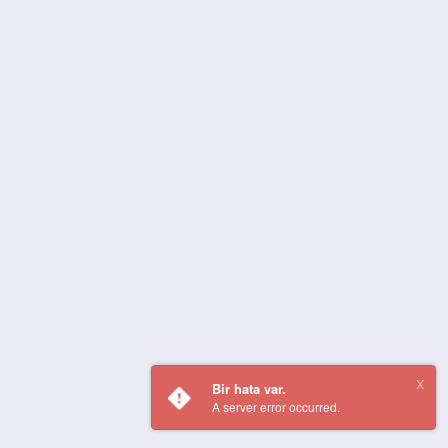
Bir hata var.
A server error occurred.