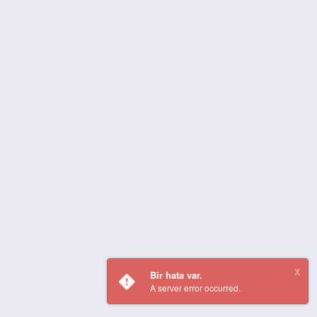
Bir hata var.
A server error occurred.