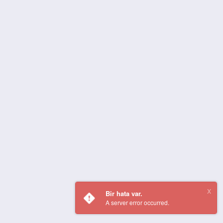
Bir hata var.
A server error occurred.