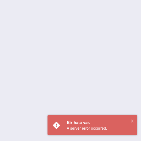
Bir hata var.
A server error occurred.