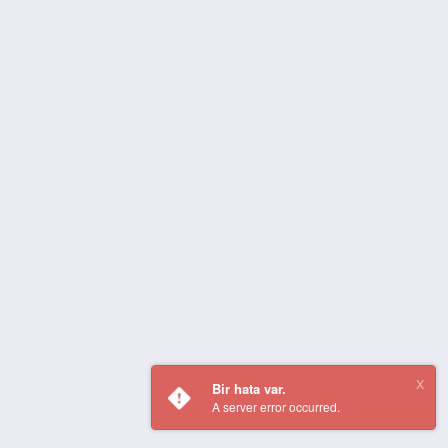
Bir hata var.
A server error occurred.