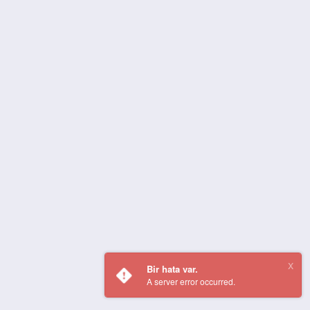
Bir hata var.
A server error occurred.