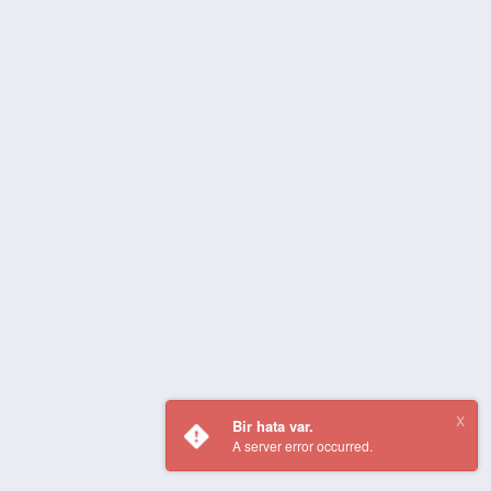
Bir hata var.
A server error occurred.