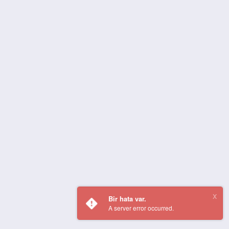
Bir hata var.
A server error occurred.