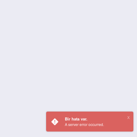
Bir hata var.
A server error occurred.