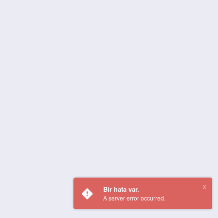
Bir hata var.
A server error occurred.