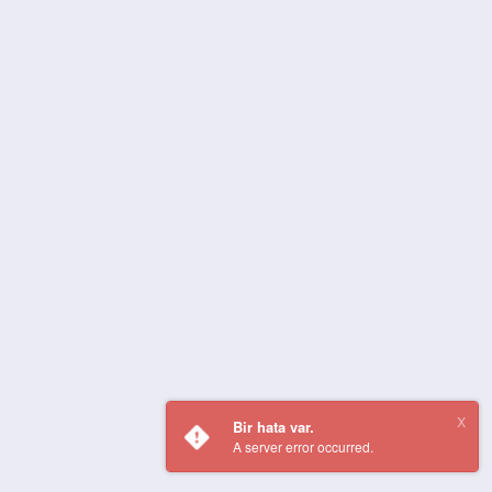
Bir hata var.
A server error occurred.