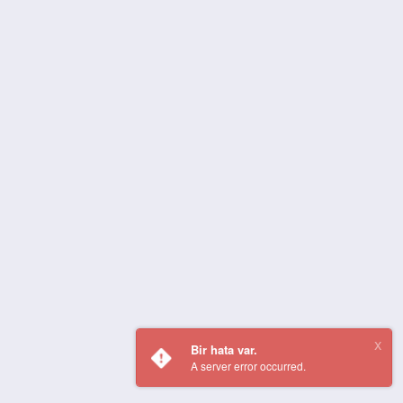
Bir hata var.
A server error occurred.