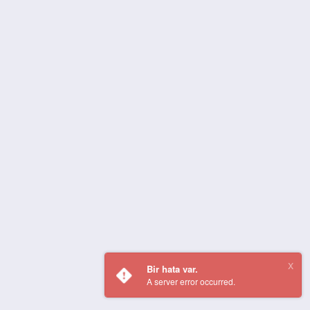
Bir hata var.
A server error occurred.