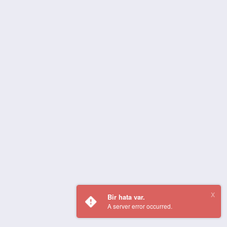
Bir hata var.
A server error occurred.