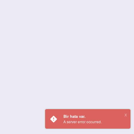
Bir hata var.
A server error occurred.