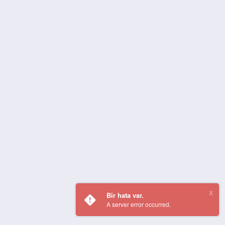
Bir hata var.
A server error occurred.