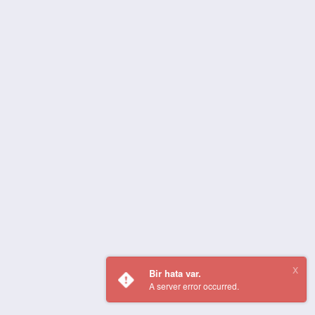
Bir hata var.
A server error occurred.