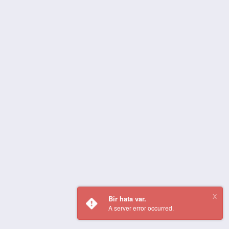
Bir hata var.
A server error occurred.