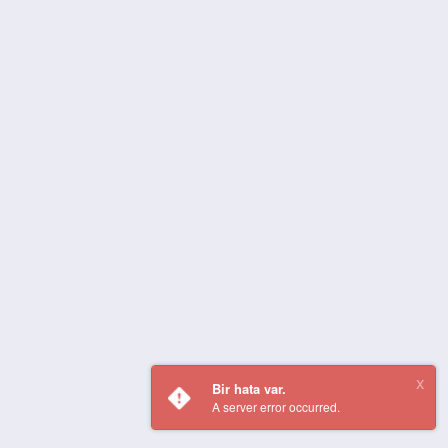
Bir hata var.
A server error occurred.