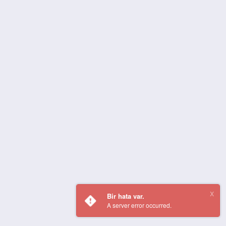
Bir hata var.
A server error occurred.