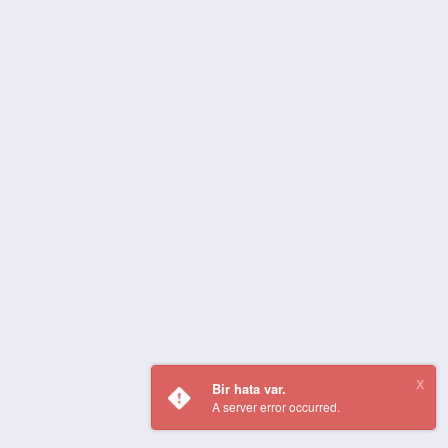
Bir hata var.
A server error occurred.