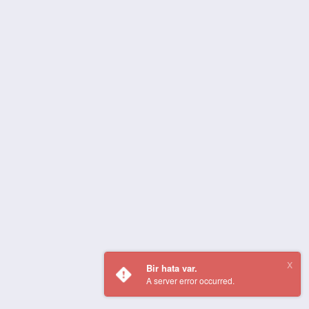
Bir hata var.
A server error occurred.