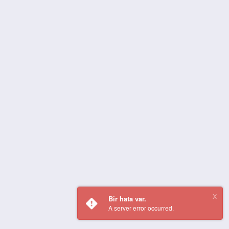
Bir hata var.
A server error occurred.