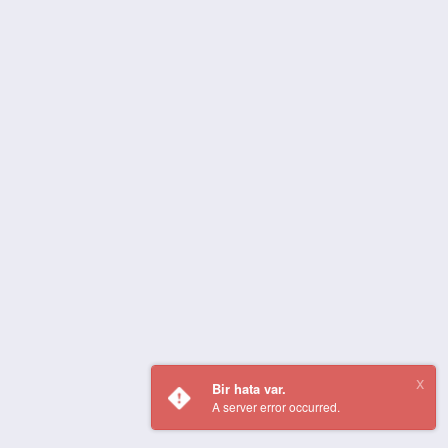
Bir hata var.
A server error occurred.