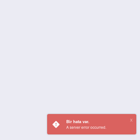
Bir hata var.
A server error occurred.