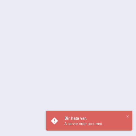
Bir hata var.
A server error occurred.