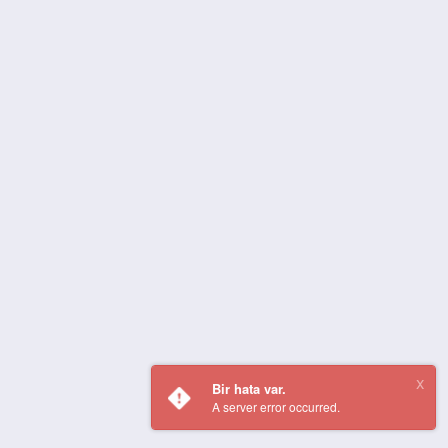
Bir hata var.
A server error occurred.