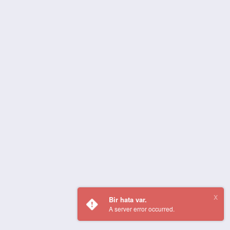
Bir hata var.
A server error occurred.