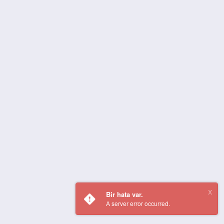
Bir hata var.
A server error occurred.