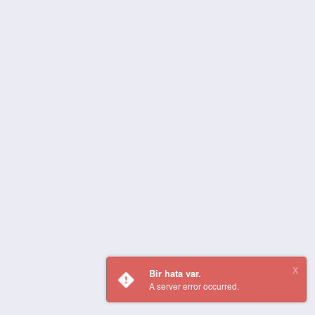
Bir hata var.
A server error occurred.