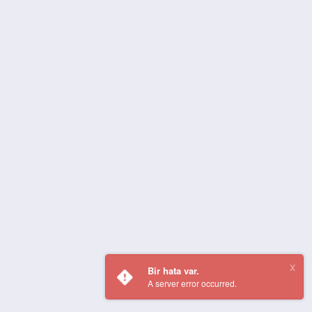
Bir hata var.
A server error occurred.