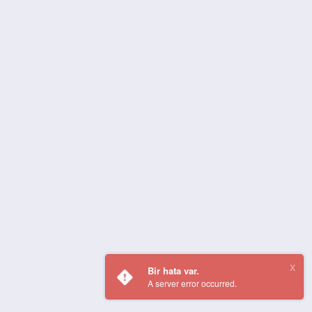
Bir hata var.
A server error occurred.