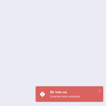
Bir hata var.
A server error occurred.