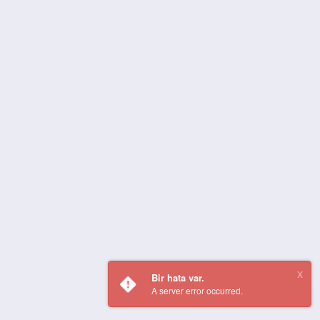
Bir hata var.
A server error occurred.