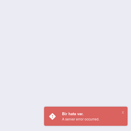
Bir hata var.
A server error occurred.