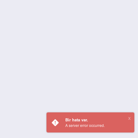
Bir hata var.
A server error occurred.