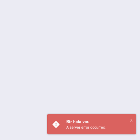
Bir hata var.
A server error occurred.