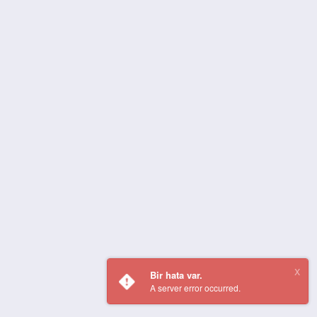
Bir hata var.
A server error occurred.