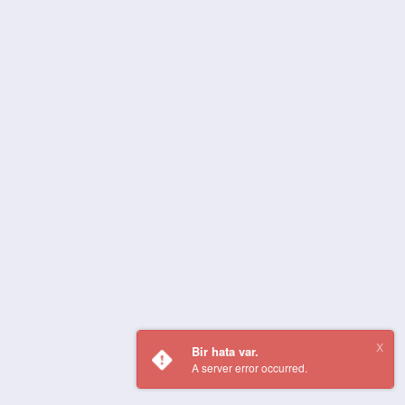
Bir hata var.
A server error occurred.