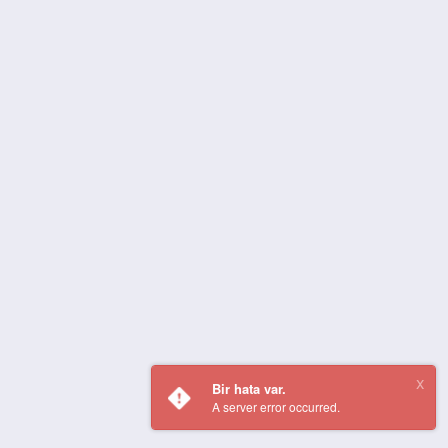
Bir hata var.
A server error occurred.