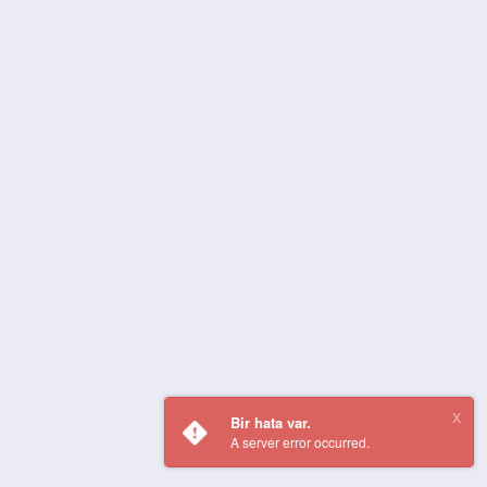
Bir hata var.
A server error occurred.