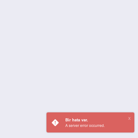
Bir hata var.
A server error occurred.