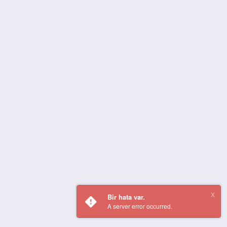
Bir hata var.
A server error occurred.