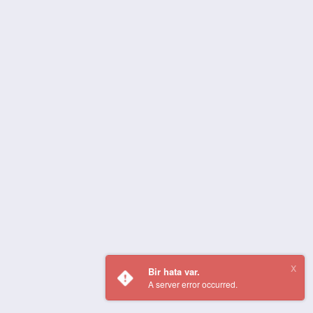
Bir hata var.
A server error occurred.